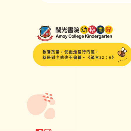
教養孩童，使他走當行的道，
就是到老他也不偏離。《箴言22：6》