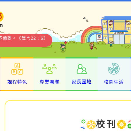
偏離。《箴言22：6》
家長園地
課程特色
專業團隊
校園生活
校刊