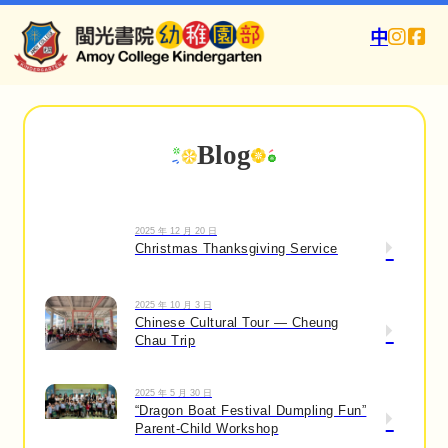
中
Blog
2025 年 12 月 20 日
Christmas Thanksgiving Service
2025 年 10 月 3 日
Chinese Cultural Tour — Cheung
Chau Trip
2025 年 5 月 30 日
“Dragon Boat Festival Dumpling Fun”
Parent-Child Workshop